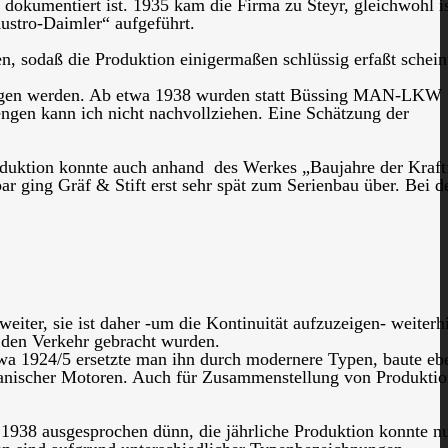
dokumentiert ist. 1935 kam die Firma zu Steyr, gleichwohl i
ustro-Daimler“ aufgeführt.
, sodaß die Produktion einigermaßen schlüssig erfaßt schein
zogen werden. Ab etwa 1938 wurden statt Büssing MAN-LKW 
engen kann ich nicht nachvollziehen. Eine Schätzung der
Produktion konnte auch anhand des Werkes „Baujahre der Kraf
r ging Gräf & Stift erst sehr spät zum Serienbau über. Bei d
iter, sie ist daher -um die Kontinuität aufzuzeigen- weiterh
 den Verkehr gebracht wurden.
twa 1924/5 ersetzte man ihn durch modernere Typen, baute ebe
anischer Motoren. Auch für Zusammenstellung von Produktio
or 1938 ausgesprochen dünn, die jährliche Produktion konnte 