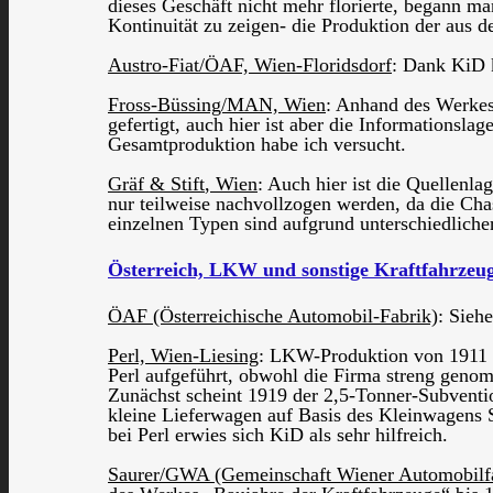
dieses Geschäft nicht mehr florierte, begann m
Kontinuität zu zeigen- die Produktion der aus
Austro-Fiat/ÖAF, Wien-Floridsdorf
: Dank KiD k
Fross-Büssing/MAN, Wien
: Anhand des Werke
gefertigt, auch hier ist aber die Informations
Gesamtproduktion habe ich versucht.
Gräf & Stift
, Wien
: Auch hier ist die Quellenl
nur teilweise nachvollzogen werden, da die Cha
einzelnen Typen sind aufgrund unterschiedlic
Österreich, LKW und sonstige Kraftfahrzeug
ÖAF (Österreichische Automobil-Fabrik)
: Sieh
Perl, Wien-Liesing
: LKW-Produktion von 1911 bi
Perl aufgeführt, obwohl die Firma streng genom
Zunächst scheint 1919 der 2,5-Tonner-Subventio
kleine Lieferwagen auf Basis des Kleinwagens
bei Perl erwies sich KiD als sehr hilfreich.
Saurer/GWA (Gemeinschaft Wiener Automobilf