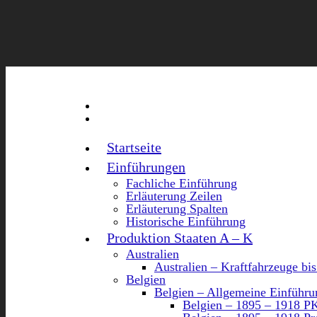
Startseite
Einführungen
Fachliche Einführung
Erläuterung Zeilen
Erläuterung Spalten
Historische Einführung
Produktion Staaten A – K
Australien
Australien – Kraftfahrzeuge bi
Belgien
Belgien – Allgemeine Einführu
Belgien – 1895 – 1918 P