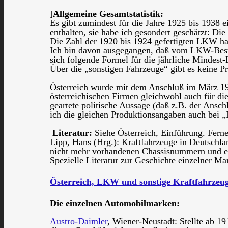
]
Allgemeine Gesamtstatistik:
Es gibt zumindest für die Jahre 1925 bis 1938 e
enthalten, sie habe ich gesondert geschätzt: Di
Die Zahl der 1920 bis 1924 gefertigten LKW hab
Ich bin davon ausgegangen, daß vom LKW-Besta
sich folgende Formel für die jährliche Mindest
Über die „sonstigen Fahrzeuge“ gibt es keine Pr
Österreich wurde mit dem Anschluß im März 1938
österreichischen Firmen gleichwohl auch für die
geartete politische Aussage (daß z.B. der Ansch
ich die gleichen Produktionsangaben auch bei „
Literatur:
Siehe Österreich, Einführung. Ferne
Lipp, Hans (Hrg.): Kraftfahrzeuge in Deutsch
nicht mehr vorhandenen Chassisnummern und er
Spezielle Literatur zur Geschichte einzelner Ma
Österreich, LKW und sonstige Kraftfahrzeug
Die einzelnen Automobilmarken:
Austro-Daimler
, Wiener-Neustadt
: Stellte ab 