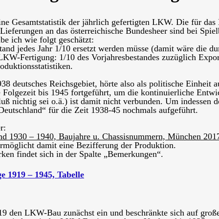
ine Gesamtstatistik der jährlich gefertigten LKW. Die für das
e Lieferungen an das österreichische Bundesheer sind bei Spie
e ich wie folgt geschätzt:
nd jedes Jahr 1/10 ersetzt werden müsse (damit wäre die du
-LKW-Fertigung: 1/10 des Vorjahresbestandes zuzüglich Expor
oduktionsstatistiken.
 deutsches Reichsgebiet, hörte also als politische Einheit a
 Folgezeit bis 1945 fortgeführt, um die kontinuierliche Entw
luß nichtig sei o.ä.) ist damit nicht verbunden. Um indessen 
Deutschland“ für die Zeit 1938-45 nochmals aufgeführt.
r:
land 1930 – 1940, Baujahre u. Chassisnummern, München 201
möglicht damit eine Bezifferung der Produktion.
rken findet sich in der Spalte „Bemerkungen“.
e 1919 – 1945, Tabelle
1919 den LKW-Bau zunächst ein und beschränkte sich auf große