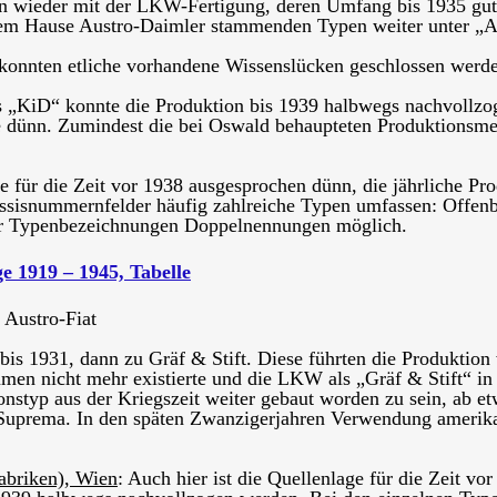
an wieder mit der LKW-Fertigung, deren Umfang bis 1935 gut 
 dem Hause Austro-Daimler stammenden Typen weiter unter „A
onnten etliche vorhandene Wissenslücken geschlossen werden
s „KiD“ konnte die Produktion bis 1939 halbwegs nachvoll
lage dünn. Zumindest die bei Oswald behaupteten Produktionsm
age für die Zeit vor 1938 ausgesprochen dünn, die jährliche 
ssisnummernfelder häufig zahlreiche Typen umfassen: Offenba
her Typenbezeichnungen Doppelnennungen möglich.
e 1919 – 1945, Tabelle
e Austro-Fiat
s 1931, dann zu Gräf & Stift. Diese führten die Produktion we
men nicht mehr existierte und die LKW als „Gräf & Stift“ in
nstyp aus der Kriegszeit weiter gebaut worden zu sein, ab e
 Suprema. In den späten Zwanzigerjahren Verwendung amerik
abriken), Wien
: Auch hier ist die Quellenlage für die Zeit v