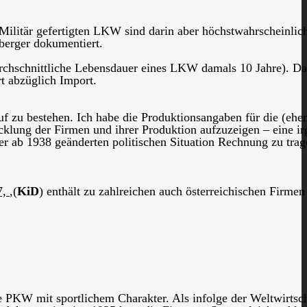
 Militär gefertigten LKW sind darin aber höchstwahrscheinlich
lberger dokumentiert.
rchschnittliche Lebensdauer eines LKW damals 10 Jahre). Da
t abzüglich Import.
uf zu bestehen. Ich habe die Produktionsangaben für die (ehe
icklung der Firmen und ihrer Produktion aufzuzeigen – eine i
der ab 1938 geänderten politischen Situation Rechnung zu tra
7,
,(
KiD
) enthält zu zahlreichen auch österreichischen Firmen
 PKW mit sportlichem Charakter. Als infolge der Weltwirtsch