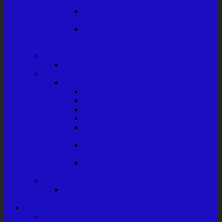
PKW-Produktion
Tschechoslowakei – 1919 – 1945
Produktion LKW
Tschechoslowakei 1919 – 1945,
Produktion sonstige und
Militärfahrzeuge
Ungarn
Ungarn – Kraftfahrzeuge
USA
USA – Allgemeine Einführung
USA – PKW-Firmen bis 1924
USA – PKW-Firmen bis 1945
USA – Produktion LKW bis 1932
USA – Produktion LKW bis 1945
USA – Produktion sonstige
Kraftfahrzeuge bis 1924
USA – Produktion sonstige
Kraftfahrzeuge bis 1945
USA – Produktion von
Militärfahrzeugen 1916 – 1945
Verschiedene
Verschiedene sonstige Staaten –
Kraftfahrzeuge bis 1945
Verzeichnisse
Literaturverzeichnis