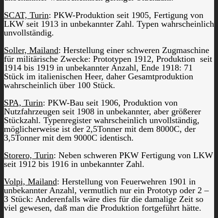
SCAT, Turin
: PKW-Produktion seit 1905, Fertigung von
LKW seit 1913 in unbekannter Zahl. Typen wahrscheinlich
unvollständig.
Soller, Mailand
: Herstellung einer schweren Zugmaschine
für militärische Zwecke: Prototypen 1912, Produktion seit
1914 bis 1919 in unbekannter Anzahl, Ende 1918: 71
Stück im italienischen Heer, daher Gesamtproduktion
wahrscheinlich über 100 Stück.
SPA, Turin
: PKW-Bau seit 1906, Produktion von
Nutzfahrzeugen seit 1908 in unbekannter, aber größerer
Stückzahl. Typenregister wahrscheinlich unvollständig,
möglicherweise ist der 2,5Tonner mit dem 8000C, der
3,5Tonner mit dem 9000C identisch.
Storero, Turin
: Neben schweren PKW Fertigung von LKW
seit 1912 bis 1916 in unbekannter Zahl.
Volpi, Mailand
: Herstellung von Feuerwehren 1901 in
unbekannter Anzahl, vermutlich nur ein Prototyp oder 2 –
3 Stück: Anderenfalls wäre dies für die damalige Zeit so
viel gewesen, daß man die Produktion fortgeführt hätte.