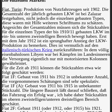
Die einzelnen Marken:
Fiat, Turin
: Produktion von Nutzfahrzeugen seit 1902. Die
Gesamtzahl der jährlich gebauten LKW ist bei Zalazar
festgehalten, nicht jedoch die einzelnen gebauten Typen,
diese waren mit Hilfe weiteren Schrifttums zu schätzen.
Angesichts der Gesamtzahlen müssen sich die Stückzahlen
für die einzelnen Typen der bis 1910/11 gebauten LKW im
ein- bis unteren zweistelligen Bereich bewegt haben. Erst
mit dem Jahr 1912 ist ein sprunghafter Anstieg der LKW-
Produktion zu bemerken. Dies ist vermutlich auf den
italienisch-türkischen Krieg
zurückzuführen: In dem völlig
eisenbahnlosen Libyen war bei Kämpfen im Landesinneren
die Versorgung eigentlich nur mit motorisierten Kolonnen
gewährleistet.
Für die Zeit ab 1911 können die Stückzahlen etwa wie
folgt geschätzt werden:
Fiat 1F: Gebaut von 1911 bis 1912 in unbekannter Anzahl,
die vorgenommenen Schätungen sind sehr spekulativ.
Fiat 1F (A): Gebaut von 1911 bis 1915 in unbekannter
Stückzahl. Die längere Bauzeit läßt darauf schließen, daß
das Fahrzeug ein Erfolg war , ich habe daher Stückzahlen
im oberen zweistelligen/unteren dreistelligen Bereich
geschätzt.
Fiat 2F: Gebaut 1911 (oder 1912, oder 1915) bis 1921.