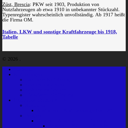
Züst, Brescia
: PKW seit 1903, Produktion von
Nutzfahrzeugen ab etwa 1910 in unbekannter Stückzahl.
Typenregister wahrscheinlich unvollständig. Ab 1917 heißt
die Firma OM.
Italien, LKW und sonstige Kraftfahrzeuge bis 1918,
Tabelle
© 2026 .
Startseite
Einführungen
Fachliche Einführung
Erläuterung Zeilen
Erläuterung Spalten
Historische Einführung
Produktion Staaten A – K
Australien
Australien – Kraftfahrzeuge bis 1945
Belgien
Belgien – Allgemeine Einführung
Belgien – 1895 – 1918 PKW-