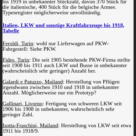
bis 1919 in unbekannter Stückzahl, davon 370 Stück für
die italienische, 400 Stück für die belgische Armee.
Typenregister möglicherweise unvollständig.
Italien, LKW und sonstige Kraftfahrzeuge bis 1918,
Tabelle
Feroldi, Turin
: wohl nur Lieferwagen auf PKW-
Fahrgestell: Siehe PKW.
Fides
, Turin
: Die seit 1905 bestehende PKW-Firma stellte
seit 1908 bis 1911 auch LKW und Busse in unbekannter
(wahrscheinlich sehr geringer) Anzahl her.
Galardi e Patuzzo, Mailand
: Herstellung von Pflügen
irgendwann zwischen 1910 und 1918 in unbekannter
Anzahl. Möglicherweise nur ein Prototyp?
Gallinari, Livorno
: Fertigung von schweren LKW seit
1906 bis 1908 in unbekannter, wahrscheinlich sehr
geringer Zahl.
Isotta-Fraschini, Mailand
: Herstellung von LKW seit etwa
1911 bis 1918/9.