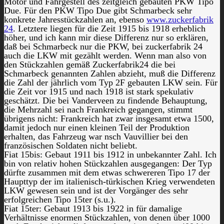
Motor und Fahrgestell des zeitgleich gebauten PKW Tipo
Due. Für den PKW Tipo Due gibt Schmarbeck sehr
konkrete Jahresstückzahlen an, ebenso
www.zuckerfabrik
24
. Letztere liegen für die Zeit 1915 bis 1918 erheblich
höher, und ich kann mir diese Differenz nur so erklären,
daß bei Schmarbeck nur die PKW, bei zuckerfabrik 24
auch die LKW mit gezählt werden. Wenn man also von
den Stückzahlen gemäß Zuckerfabrik24 die bei
Schmarbeck genannten Zahlen abzieht, muß die Differenz
die Zahl der jährlich vom Typ 2F gebauten LKW sein. Für
die Zeit vor 1915 und nach 1918 ist stark spekulativ
geschätzt. Die bei Vanderveen zu findende Behauptung,
die Mehrzahl sei nach Frankreich gegangen, stimmt
übrigens nicht: Frankreich hat zwar insgesamt etwa 1500,
damit jedoch nur einen kleinen Teil der Produktion
erhalten, das Fahrzeug war nsch Vauvillier bei den
französischen Soldaten nicht beliebt.
Fiat 15bis: Gebaut 1911 bis 1912 in unbekannter Zahl. Ich
bin von relativ hohen Stückzahlen ausgegangen: Der Typ
dürfte zusammen mit dem etwas schwereren Tipo 17 der
Haupttyp der im italienisch-türkischen Krieg verwendeten
LKW gewesen sein und ist der Vorgänger des sehr
erfolgreichen Tipo 15ter (s.u.).
Fiat 15ter: Gebaut 1913 bis 1922 in für damalige
Verhältnisse enormen Stückzahlen, von denen über 1000