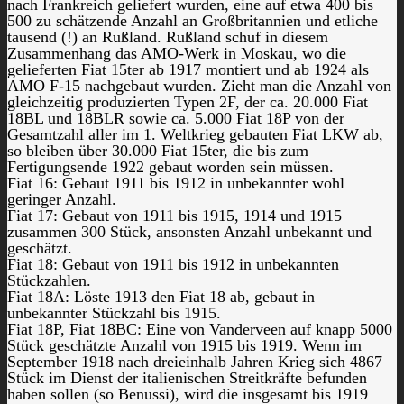
nach Frankreich geliefert wurden, eine auf etwa 400 bis
500 zu schätzende Anzahl an Großbritannien und etliche
tausend (!) an Rußland. Rußland schuf in diesem
Zusammenhang das AMO-Werk in Moskau, wo die
gelieferten Fiat 15ter ab 1917 montiert und ab 1924 als
AMO F-15 nachgebaut wurden. Zieht man die Anzahl von
gleichzeitig produzierten Typen 2F, der ca. 20.000 Fiat
18BL und 18BLR sowie ca. 5.000 Fiat 18P von der
Gesamtzahl aller im 1. Weltkrieg gebauten Fiat LKW ab,
so bleiben über 30.000 Fiat 15ter, die bis zum
Fertigungsende 1922 gebaut worden sein müssen.
Fiat 16: Gebaut 1911 bis 1912 in unbekannter wohl
geringer Anzahl.
Fiat 17: Gebaut von 1911 bis 1915, 1914 und 1915
zusammen 300 Stück, ansonsten Anzahl unbekannt und
geschätzt.
Fiat 18: Gebaut von 1911 bis 1912 in unbekannten
Stückzahlen.
Fiat 18A: Löste 1913 den Fiat 18 ab, gebaut in
unbekannter Stückzahl bis 1915.
Fiat 18P, Fiat 18BC: Eine von Vanderveen auf knapp 5000
Stück geschätzte Anzahl von 1915 bis 1919. Wenn im
September 1918 nach dreieinhalb Jahren Krieg sich 4867
Stück im Dienst der italienischen Streitkräfte befunden
haben sollen (so Benussi), wird die insgesamt bis 1919