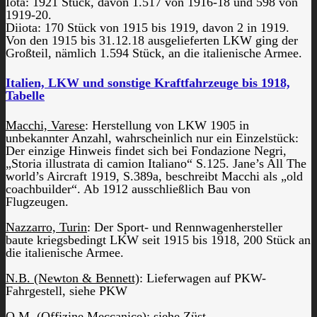
Iota: 1921 Stück, davon 1.517 von 1916-18 und 598 von
1919-20.
Diiota: 170 Stück von 1915 bis 1919, davon 2 in 1919.
Von den 1915 bis 31.12.18 ausgelieferten LKW ging der
Großteil, nämlich 1.594 Stück, an die italienische Armee.
Italien, LKW und sonstige Kraftfahrzeuge bis 1918,
Tabelle
Macchi, Varese
: Herstellung von LKW 1905 in
unbekannter Anzahl, wahrscheinlich nur ein Einzelstück:
Der einzige Hinweis findet sich bei Fondazione Negri,
„Storia illustrata di camion Italiano“ S.125. Jane’s All The
world’s Aircraft 1919, S.389a, beschreibt Macchi als „old
coachbuilder“. Ab 1912 ausschließlich Bau von
Flugzeugen.
Nazzarro, Turin
: Der Sport- und Rennwagenhersteller
baute kriegsbedingt LKW seit 1915 bis 1918, 200 Stück an
die italienische Armee.
N.B. (Newton & Bennett)
: Lieferwagen auf PKW-
Fahrgestell, siehe PKW
O.M. (Offizine Meccanice)
: siehe Züst.