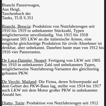
Bianchi Panzerwagen,
Aus Heigl,
Taschenbuch der
Tanks, Tl.II S.351
Bianchi, Brescia
: Produktion von Nutzfahrzeugen seit
1910 bis 1919 in unbekannter Stückzahl, Typen
möglicherweise unvollständig. Von 1915 bis 1918
insgesamt 505 LKW an die italienische Armee, eine
mögliche gleichzeitige Produktion für zivile Abnehmer ist
denkbar, aber unbekannt. Daneben baute man von 1912 bis
1916 vier Panzerautos.
De Luca-Daimler, Neapel
: Fertigung von LKW seit 1905
bis 1910 in unbekannter Zahl und unbekannten Typen,
möglicherweise Nutzfahrzeug-Varianten des gleichzeitig
gebauten PKW.
De Vecchi, Mailand
: Die Firma, deren Schwerpunkt auf
dem Gebiet des PKW-Baus lag, stellte von 1914 bis 1917
auch LKW mit dem Motor großer PKW in unbekannter
Anzahl her.
Diatto, Turin
: Produktion von Nutzfahrzeugen seit 1912