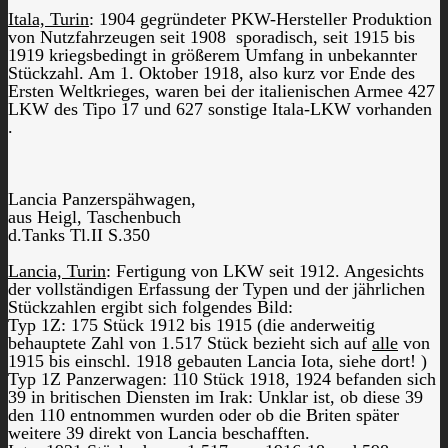
Itala, Turin
: 1904 gegründeter PKW-Hersteller Produktion
von Nutzfahrzeugen seit 1908 sporadisch, seit 1915 bis
1919 kriegsbedingt in größerem Umfang in unbekannter
Stückzahl. Am 1. Oktober 1918, also kurz vor Ende des
Ersten Weltkrieges, waren bei der italienischen Armee 427
LKW des Tipo 17 und 627 sonstige Itala-LKW vorhanden
.
Lancia Panzerspähwagen,
aus Heigl, Taschenbuch
d.Tanks Tl.II S.350
Lancia, Turin
: Fertigung von LKW seit 1912. Angesichts
der vollständigen Erfassung der Typen und der jährlichen
Stückzahlen ergibt sich folgendes Bild:
Typ 1Z: 175 Stück 1912 bis 1915 (die anderweitig
behauptete Zahl von 1.517 Stück bezieht sich auf
alle
von
1915 bis einschl. 1918 gebauten Lancia Iota, siehe dort! )
Typ 1Z Panzerwagen: 110 Stück 1918, 1924 befanden sich
39 in britischen Diensten im Irak: Unklar ist, ob diese 39
den 110 entnommen wurden oder ob die Briten später
weitere 39 direkt von Lancia beschafften.