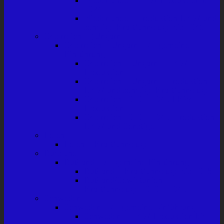
Niederlande – PKW-Produktion bis
1924
Niederlande – Produktion LKW und
sonstige Kraftfahrzeuge bis 1945
Österreich – (Ungarn)
Österreich – Ungarn – Allgemeine
Einführung
Österreich – Ungarn – PKW-
Produktion
Österreich – Ungarn – Produktion
LKW und sonstige Kraftfahrzeuge
Österreich 1919 – 1945 PKW-
Produktion
Österreich 1919 – 1945, Produktion
LKW und Sonstige
Polen
Polen – Kraftfahrzeuge
Russland
Rußland – Allgemeine Einführung
Rußland – Kraftfahrzeuge bis 1918
Rußland/Sowjetunion –
Kraftfahrzeuge 1919 – 1945
Schweden
Schweden – Allgemeine Einführung
Schweden – PKW-Produktion bis