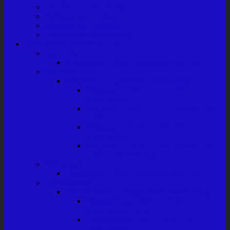
Fachliche Einführung
Erläuterung Zeilen
Erläuterung Spalten
Historische Einführung
Produktion Staaten A – K
Australien
Australien – Kraftfahrzeuge bis 1945
Belgien
Belgien – Allgemeine Einführung
Belgien – 1895 – 1918 PKW-
Produktion
Belgien – 1895 – 1918 Produktion
LKW
Belgien – 1919 – 1945 PKW-
Produktion
Belgien – 1919 – 1945 Produktion
LKW und Sonstige
Dänemark
Dänemark – Kraftfahrzeuge bis 1945
Deutschland
Deutschland – Allgemeine Einführung
Deutschland 1885 – 1918,
Produktion LKW
Deutschland 1885 -1918, PKW-
Produktion