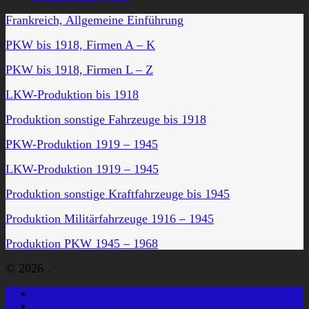
Frankreich, Allgemeine Einführung
PKW bis 1918, Firmen A – K
PKW bis 1918, Firmen L – Z
LKW-Produktion bis 1918
Produktion sonstige Fahrzeuge bis 1918
PKW-Produktion 1919 – 1945
LKW-Produktion 1919 – 1945
Produktion sonstige Kraftfahrzeuge bis 1945
Produktion Militärfahrzeuge 1916 – 1945
Produktion PKW 1945 – 1968
© 2026 .
Startseite
Einführungen