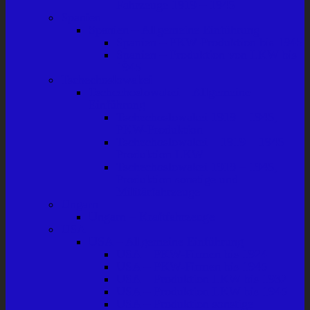
Fahrzeuge 1919 – 1945
Spanien
Spanien – Allgemeine Einführung
Spanien – PKW-Produktion bis 1945
Spanien – Produktion von LKW bis
1945
Tschechoslowakei
Tschechoslowakei – Allgemeine
Einführung
Tschechoslowakei 1919 – 1945,
PKW-Produktion
Tschechoslowakei – 1919 – 1945
Produktion LKW
Tschechoslowakei 1919 – 1945,
Produktion sonstige und
Militärfahrzeuge
Ungarn
Ungarn – Kraftfahrzeuge
USA
USA – Allgemeine Einführung
USA – PKW-Firmen bis 1924
USA – PKW-Firmen bis 1945
USA – Produktion LKW bis 1932
USA – Produktion LKW bis 1945
USA – Produktion sonstige