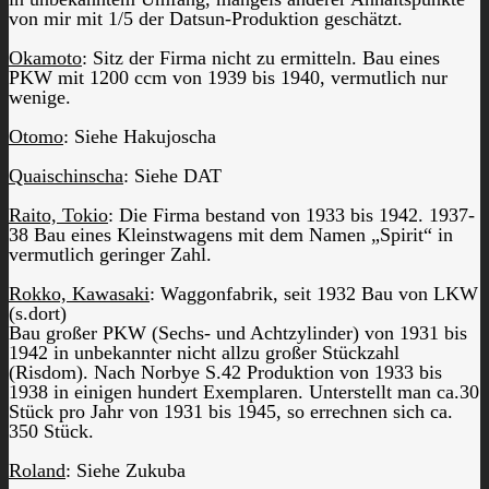
von mir mit 1/5 der Datsun-Produktion geschätzt.
Okamoto
: Sitz der Firma nicht zu ermitteln. Bau eines
PKW mit 1200 ccm von 1939 bis 1940, vermutlich nur
wenige.
Otomo
: Siehe Hakujoscha
Quaischinscha
: Siehe DAT
Raito, Tokio
: Die Firma bestand von 1933 bis 1942. 1937-
38 Bau eines Kleinstwagens mit dem Namen „Spirit“ in
vermutlich geringer Zahl.
Rokko, Kawasaki
: Waggonfabrik, seit 1932 Bau von LKW
(s.dort)
Bau großer PKW (Sechs- und Achtzylinder) von 1931 bis
1942 in unbekannter nicht allzu großer Stückzahl
(Risdom). Nach Norbye S.42 Produktion von 1933 bis
1938 in einigen hundert Exemplaren. Unterstellt man ca.30
Stück pro Jahr von 1931 bis 1945, so errechnen sich ca.
350 Stück.
Roland
: Siehe Zukuba