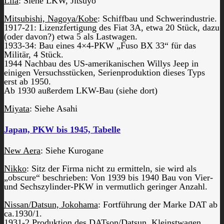
Lila
: Siehe LKW, Jitsuyo
Mitsubishi, Nagoya/Kobe
: Schiffbau und Schwerindustrie.
1917-21: Lizenzfertigung des Fiat 3A, etwa 20 Stück, dazu
(oder davon?) etwa 5 als Lastwagen.
1933-34: Bau eines 4×4-PKW „Fuso BX 33“ für das
Militär, 4 Stück.
1944 Nachbau des US-amerikanischen Willys Jeep in
einigen Versuchsstücken, Serienproduktion dieses Typs
erst ab 1950.
Ab 1930 außerdem LKW-Bau (siehe dort)
Miyata
: Siehe Asahi
Japan, PKW bis 1945, Tabelle
New Aera
: Siehe Kurogane
Nikko
: Sitz der Firma nicht zu ermitteln, sie wird als
„obscure“ beschrieben: Von 1939 bis 1940 Bau von Vier-
und Sechszylinder-PKW in vermutlich geringer Anzahl.
Nissan/Datsun, Jokohama
: Fortführung der Marke DAT ab
ca.1930/1.
1931-2 Produktion des DATson/Datsun, Kleinstwagen,