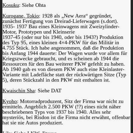
Kosuku
: Siehe Ohta
Kurogane, Tokio
: 1928 als „New Aera“ gegründet,
zunächst Fertigung von Dreirad-Lieferwagen (s.dort).
1935- 1937 Bau eines Kleinwagens mit Zweizylinder-
Motor, Prototypen und Kleinserie
1937-45 (oder nur bis 1940, oder bis 1943?) Produktion
des Typ 95, eines kleinen 4×4-PKW für das Militär in
4.755 Stück. Ich habe angenommen, daß die Produktion
bis Anfang 1944 dauerte: Der Wagen wurde vor allem für
Kriegszwecke gebraucht, und es scheinen ab 1944 die
Ressourcen für den Bau weiterer PKW gefehlt zu haben.
Ab 1940 gab es von diesem PKW auch eine Kleinlaster-
Variante mit Ladefläche statt der rückwärtigen Sitze (Typ
5), deren Stückzahl in den PKW mit enthalten ist.
Kwaischin Sha
: Siehe DAT
Kyoho
: Motorradproduzent, Sitz der Firma war nicht zu
ermitteln. Angeblich 2.500 PKW (!?) eines nicht näher
beschriebenen Typs von 1937 bis 1940. Alles sehr
mysteriös, bei Risdon ist die Firma nicht erwähnt, offenbar
hat sie nie Autos produziert.