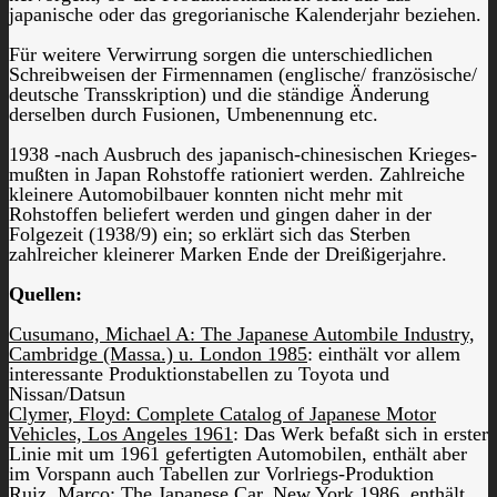
japanische oder das gregorianische Kalenderjahr beziehen.
Für weitere Verwirrung sorgen die unterschiedlichen
Schreibweisen der Firmennamen (englische/ französische/
deutsche Transskription) und die ständige Änderung
derselben durch Fusionen, Umbenennung etc.
1938 -nach Ausbruch des japanisch-chinesischen Krieges-
mußten in Japan Rohstoffe rationiert werden. Zahlreiche
kleinere Automobilbauer konnten nicht mehr mit
Rohstoffen beliefert werden und gingen daher in der
Folgezeit (1938/9) ein; so erklärt sich das Sterben
zahlreicher kleinerer Marken Ende der Dreißigerjahre.
Quellen:
Cusumano, Michael A: The Japanese Autombile Industry,
Cambridge (Massa.) u. London 1985
: einthält vor allem
interessante Produktionstabellen zu Toyota und
Nissan/Datsun
Clymer, Floyd: Complete Catalog of Japanese Motor
Vehicles, Los Angeles 1961
: Das Werk befaßt sich in erster
Linie mit um 1961 gefertigten Automobilen, enthält aber
im Vorspann auch Tabellen zur Vorlriegs-Produktion
Ruiz, Marco: The Japanese Car, New York 1986
, enthält