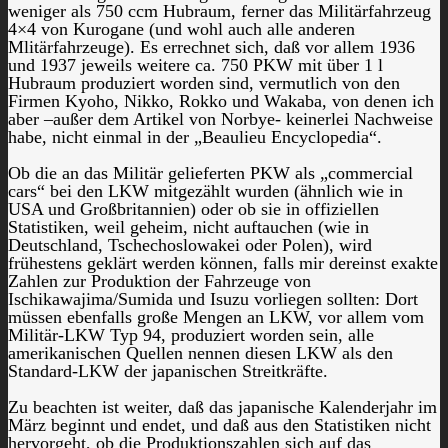
weniger als 750 ccm Hubraum, ferner das Militärfahrzeug
4×4 von Kurogane (und wohl auch alle anderen
Mlitärfahrzeuge). Es errechnet sich, daß vor allem 1936
und 1937 jeweils weitere ca. 750 PKW mit über 1 l
Hubraum produziert worden sind, vermutlich von den
Firmen Kyoho, Nikko, Rokko und Wakaba, von denen ich
aber –außer dem Artikel von Norbye- keinerlei Nachweise
habe, nicht einmal in der „Beaulieu Encyclopedia“.
Ob die an das Militär gelieferten PKW als „commercial
cars“ bei den LKW mitgezählt wurden (ähnlich wie in
USA und Großbritannien) oder ob sie in offiziellen
Statistiken, weil geheim, nicht auftauchen (wie in
Deutschland, Tschechoslowakei oder Polen), wird
frühestens geklärt werden können, falls mir dereinst exakte
Zahlen zur Produktion der Fahrzeuge von
Ischikawajima/Sumida und Isuzu vorliegen sollten: Dort
müssen ebenfalls große Mengen an LKW, vor allem vom
Militär-LKW Typ 94, produziert worden sein, alle
amerikanischen Quellen nennen diesen LKW als den
Standard-LKW der japanischen Streitkräfte.
Zu beachten ist weiter, daß das japanische Kalenderjahr im
März beginnt und endet, und daß aus den Statistiken nicht
hervorgeht, ob die Produktionszahlen sich auf das