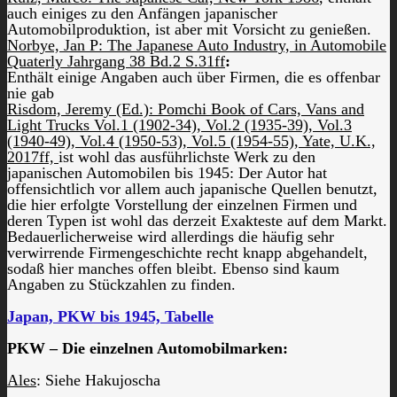
auch einiges zu den Anfängen japanischer
Automobilproduktion, ist aber mit Vorsicht zu genießen.
Norbye, Jan P: The Japanese Auto Industry, in Automobile
Quaterly Jahrgang 38 Bd.2 S.31ff
:
Enthält einige Angaben auch über Firmen, die es offenbar
nie gab
Risdom, Jeremy (Ed.): Pomchi Book of Cars, Vans and
Light Trucks Vol.1 (1902-34), Vol.2 (1935-39), Vol.3
(1940-49), Vol.4 (1950-53), Vol.5 (1954-55), Yate, U.K.,
2017ff,
ist wohl das ausführlichste Werk zu den
japanischen Automobilen bis 1945: Der Autor hat
offensichtlich vor allem auch japanische Quellen benutzt,
die hier erfolgte Vorstellung der einzelnen Firmen und
deren Typen ist wohl das derzeit Exakteste auf dem Markt.
Bedauerlicherweise wird allerdings die häufig sehr
verwirrende Firmengeschichte recht knapp abgehandelt,
sodaß hier manches offen bleibt. Ebenso sind kaum
Angaben zu Stückzahlen zu finden.
Japan, PKW bis 1945, Tabelle
PKW – Die einzelnen Automobilmarken:
Ales
: Siehe Hakujoscha