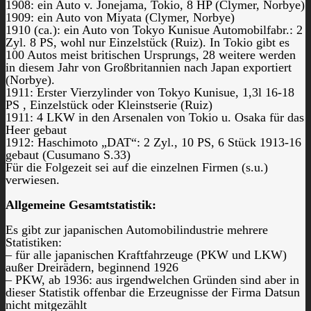
1908: ein Auto v. Jonejama, Tokio, 8 HP (Clymer, Norbye)
1909: ein Auto von Miyata (Clymer, Norbye)
1910 (ca.): ein Auto von Tokyo Kunisue Automobilfabr.: 2
Zyl. 8 PS, wohl nur Einzelstück (Ruiz). In Tokio gibt es
100 Autos meist britischen Ursprungs, 28 weitere werden
in diesem Jahr von Großbritannien nach Japan exportiert
(Norbye).
1911: Erster Vierzylinder von Tokyo Kunisue, 1,3l 16-18
PS , Einzelstück oder Kleinstserie (Ruiz)
1911: 4 LKW in den Arsenalen von Tokio u. Osaka für das
Heer gebaut
1912: Haschimoto „DAT“: 2 Zyl., 10 PS, 6 Stück 1913-16
gebaut (Cusumano S.33)
Für die Folgezeit sei auf die einzelnen Firmen (s.u.)
verwiesen.
Allgemeine Gesamtstatistik:
Es gibt zur japanischen Automobilindustrie mehrere
Statistiken:
– für alle japanischen Kraftfahrzeuge (PKW und LKW)
außer Dreirädern, beginnend 1926
– PKW, ab 1936: aus irgendwelchen Gründen sind aber in
dieser Statistik offenbar die Erzeugnisse der Firma Datsun
nicht mitgezählt