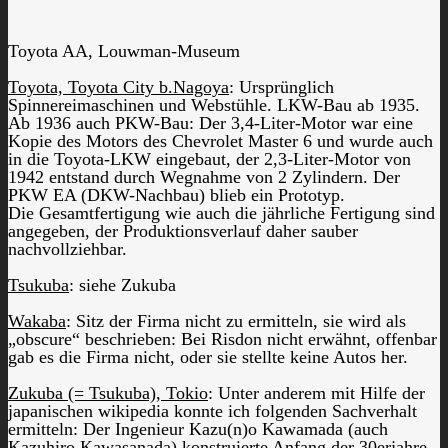
Toyota AA, Louwman-Museum
Toyota, Toyota City b.Nagoya
: Ursprünglich
Spinnereimaschinen und Webstühle. LKW-Bau ab 1935.
Ab 1936 auch PKW-Bau: Der 3,4-Liter-Motor war eine
Kopie des Motors des Chevrolet Master 6 und wurde auch
in die Toyota-LKW eingebaut, der 2,3-Liter-Motor von
1942 entstand durch Wegnahme von 2 Zylindern. Der
PKW EA (DKW-Nachbau) blieb ein Prototyp.
Die Gesamtfertigung wie auch die jährliche Fertigung sind
angegeben, der Produktionsverlauf daher sauber
nachvollziehbar.
Tsukuba
: siehe Zukuba
Wakaba
: Sitz der Firma nicht zu ermitteln, sie wird als
„obscure“ beschrieben: Bei Risdon nicht erwähnt, offenbar
gab es die Firma nicht, oder sie stellte keine Autos her.
Zukuba (= Tsukuba), Tokio
: Unter anderem mit Hilfe der
japanischen wikipedia konnte ich folgenden Sachverhalt
ermitteln: Der Ingenieur Kazu(n)o Kawamada (auch
Kazuhiro Kawasanada) konstruierte Anfang der 30erjahre