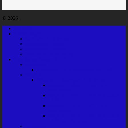
© 2026 .
Startseite
Einführungen
Fachliche Einführung
Erläuterung Zeilen
Erläuterung Spalten
Historische Einführung
Produktion Staaten A – K
Australien
Australien – Kraftfahrzeuge bis 1945
Belgien
Belgien – Allgemeine Einführung
Belgien – 1895 – 1918 PKW-
Produktion
Belgien – 1895 – 1918 Produktion
LKW
Belgien – 1919 – 1945 PKW-
Produktion
Belgien – 1919 – 1945 Produktion
LKW und Sonstige
Dänemark