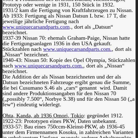
Prototyp oder wenige in 1931, 150 Stück in 1932.
1931/2 kam die Fertigung von Kraftfahrzeugen zu Nissan.
Ab 1933: Fertigung als Nissan Datsun L bzw. 17 T, die
jeweilige jährliche Fertigung nach
www.uniquecarsandparts.com
., dort als „Datsun“
bezeichnet.
1937-39 Nissan 70: ehemals Graham-Paige, Nissan hatte
die Fertigungsanlagen 1936 in den USA gekauft.
Stückzahlen nach
www.uniquecarsandparts.com.
, dort als
„Nissan“ bezeichnet.
1940-43: Nissan 50: Kopie des Opel Olympia, Stückzahlen
nach
www.uniquecarsandparts.com.
, dort als „Nissan“
bezeichnet.
Die Addition der als Nissan bezeichneten und der als
Datsun bezeichneten Fahrzeuge ergibt genau die Summe,
die bei Cusumano S.46 als „cars“ genannt wird. Damit
sind andere Produktionsangaben für den Nissan 70
(„possibly 7.500“, Norbye S.38) und für den Nissan 50 („a
few“) eindeutig widerlegt.
Ohta, Kanda, ab 1936 Omori, Tokio
: gegründet 1912.
1922-23: Prototypen eines PKW, Daten unbekannt.
1933-57: Bau eines 750ccm-Kleinst-PKW, ab 1936-45
unter dem Firmennamen Kosoku, in zahlreichen Varianten
in unbekanntem Umfang, mangels anderer Anhaltspunkte