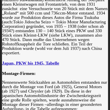
einen Kleinstwagen mit Frontantrieb, von dem 1931
zunächst eine Versuchsserie von 20 Stück mit dem Namen
„Roland“ mit 500 ccm und 736ccm-Motor entstand. 1934
wurde zur Produktion dieses Autos die Firma Tsukuba
(auch:Tokio Jidoscha Seizo = Tokio Motor Manufacturing
Corporation) gegründet, von 1935 – 1938 (oder schon ab
1934?) entstanden 130 – 140 Stück eines PKW und 330
Stück eines Kleinst-LKW (siehe LKW), zusammen also
470 Stück. Dann mußte das Unternehmen wegen
Rohstoffknappheit die Tore schließen. Ein Teil der
Produktion wurde (wohl vor dem Juli 1937) nach China
exportiert.
Japan, PKW bis 1945, Tabelle
Montage-Firmen:
Nennenswerte Stückzahlen an Automobilen entstanden nur
durch die Montage von Ford (ab 1925), General Motors
(ab 1927) und Chrysler (ab 1929). Da diese in der
japanischen Automobilindustrie der Zwischenkriegszeit
eine große Rolle spielten, wurde ausnahmsweise die
Montage dieser Firmen –allerdings in einer gesonderten
Aufstellung- in die Tabelle aufgenommen: