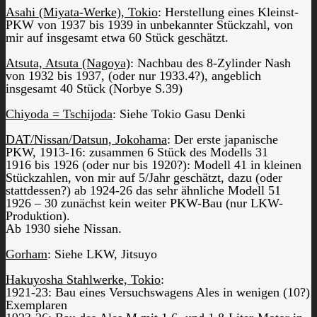
Asahi (Miyata-Werke), Tokio
: Herstellung eines Kleinst-
PKW von 1937 bis 1939 in unbekannter Stückzahl, von
mir auf insgesamt etwa 60 Stück geschätzt.
Atsuta, Atsuta (Nagoya)
: Nachbau des 8-Zylinder Nash
von 1932 bis 1937, (oder nur 1933.4?), angeblich
insgesamt 40 Stück (Norbye S.39)
Chiyoda = Tschijoda
: Siehe Tokio Gasu Denki
DAT/Nissan/Datsun, Jokohama
: Der erste japanische
PKW, 1913-16: zusammen 6 Stück des Modells 31
1916 bis 1926 (oder nur bis 1920?): Modell 41 in kleinen
Stückzahlen, von mir auf 5/Jahr geschätzt, dazu (oder
stattdessen?) ab 1924-26 das sehr ähnliche Modell 51
1926 – 30 zunächst kein weiter PKW-Bau (nur LKW-
Produktion).
Ab 1930 siehe Nissan.
Gorham
: Siehe LKW, Jitsuyo
Hakuyosha Stahlwerke, Tokio
:
1921-23: Bau eines Versuchswagens Ales in wenigen (10?)
Exemplaren