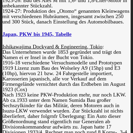
1923-26: Bau des Ales M mit 1,6- und 1,8-Liter-Motor in
unbekannter Stückzahl.
1924-27: Produktion des „Otomo“ genannten Kleinwagens
mit verschiedenen Hubräumen, insgesamt zwischen 250
und 300 Stück, danach Einstellung des Automobilbaues.
Japan, PKW bis 1945, Tabelle
Ishikawajima Dockyard & Engineering, Tokio
:
Das Unternehmen wurde 1853 gegründet und trägt den
Namen ei er Insel in der Bucht von Tokio.
1916-18 verschiedene Versuchsmodelle und Prototypen
1919 Lizenz zum Bau des Wolseley A9 (15hp) und E3
(10hp), hiervon 21 bzw. 24 Fahrgestelle importiert,
Karosserien japanisch, alle vor Verkauf auf dem
Firmengelände vernichtet durch das Erdbeben im August
1923 (Cox)
Nach 1923 keine PKW-Produktion mehr, nur noch LKW.
Ab ca.1933 unter dem Namen Sumida Bau großer
Sechszylkinder für das Militär, deren Motoren auch in
Isuzu-LKW verwendet wurden. Zur Stückzahl ist nichts
überliefert, daher folgrnfr Überlegung: Ein Auto dieser
Größenordnung stand eigentlich nur Generalen ab
Divisionskommandeur aufwärts zu. Japan hatte 17
Divisionen 1933/4 Rechnet man noch rund 8 Korps-, 3-4