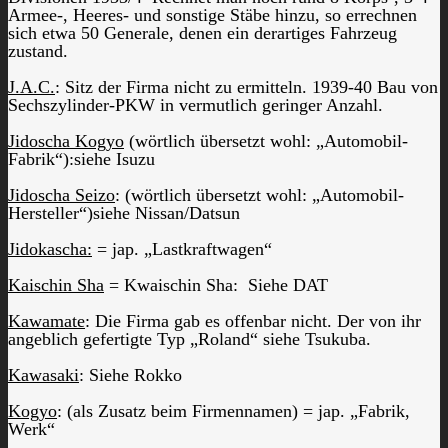
Armee-, Heeres- und sonstige Stäbe hinzu, so errechnen
sich etwa 50 Generale, denen ein derartiges Fahrzeug
zustand.
J.A.C.
: Sitz der Firma nicht zu ermitteln. 1939-40 Bau von
Sechszylinder-PKW in vermutlich geringer Anzahl.
Jidoscha Kogyo
(wörtlich übersetzt wohl: „Automobil-
Fabrik“):siehe Isuzu
Jidoscha Seizo
: (wörtlich übersetzt wohl: „Automobil-
Hersteller“)siehe Nissan/Datsun
Jidokascha:
= jap. „Lastkraftwagen“
Kaischin Sha
= Kwaischin Sha: Siehe DAT
Kawamate
: Die Firma gab es offenbar nicht. Der von ihr
angeblich gefertigte Typ „Roland“ siehe Tsukuba.
Kawasaki
: Siehe Rokko
Kogyo
: (als Zusatz beim Firmennamen) = jap. „Fabrik,
Werk“