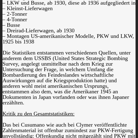
– LKW und Busse, ab 1930, diese ab 1936 aufgegliedert in
– Kleinst-Lieferwagen
– 2-Tonner
– 4-Tonner
– Busse
– Dreirad-Lieferwagen, ab 1930
– Montagen US-amerikanischer Modelle, PKW und LKW,
1925 bis 1938
Die Statistiken entstammen verschiedenen Quellen, unter
anderem dem USSBS (United States Strategic Bombing
Survey, angelegt unmittelbar nach dem Krieg zur
Untersuchung der Frage, in welchem Umfang die
Bombardierung des Feindeslandes wirtschaftliche
Auswirkungen auf die Kriegsproduktion hatte) und
anderen wohl meist amerikanischen Ursprungs,
entstammen also dem, was die Amerikaner 1945 an
Dokumenten in Japan vorfanden oder was ihnen Japaner
erzählten.
Kritik zu den Gesamtstatistiken:
Das bei Cusumano wie auch bei Clymer veröffentlichte
Zahlenmaterial ist offenbar zumindest zur PKW-Fertigung
unvollständig: Offenkundig nicht mitgezählt sind PKW mit