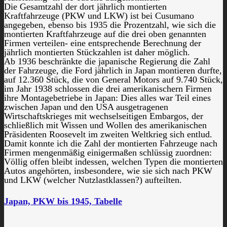
Die Gesamtzahl der dort jährlich montierten
Kraftfahrzeuge (PKW und LKW) ist bei Cusumano
angegeben, ebenso bis 1935 die Prozentzahl, wie sich die
montierten Kraftfahrzeuge auf die drei oben genannten
Firmen verteilen- eine entsprechende Berechnung der
jährlich montierten Stückzahlen ist daher möglich.
Ab 1936 beschränkte die japanische Regierung die Zahl
der Fahrzeuge, die Ford jährlich in Japan montieren durfte,
auf 12.360 Stück, die von General Motors auf 9.740 Stück,
im Jahr 1938 schlossen die drei amerikanischern Firmen
ihre Montagebetriebe in Japan: Dies alles war Teil eines
zwischen Japan und den USA ausgetragenen
Wirtschaftskrieges mit wechselseitigen Embargos, der
schließlich mit Wissen und Wollen des amerikanischen
Präsidenten Roosevelt im zweiten Weltkrieg sich entlud.
Damit konnte ich die Zahl der montierten Fahrzeuge nach
Firmen mengenmäßig einigermaßen schlüssig zuordnen:
Völlig offen bleibt indessen, welchen Typen die montierten
Autos angehörten, insbesondere, wie sie sich nach PKW
und LKW (welcher Nutzlastklassen?) aufteilten.
Japan, PKW bis 1945, Tabelle