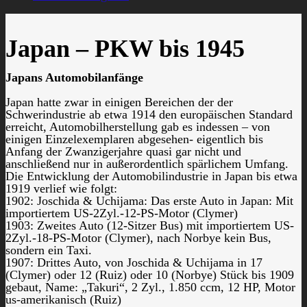
Japan – PKW bis 1945
Japans Automobilanfänge
Japan hatte zwar in einigen Bereichen der der
Schwerindustrie ab etwa 1914 den europäischen Standard
erreicht, Automobilherstellung gab es indessen – von
einigen Einzelexemplaren abgesehen- eigentlich bis
Anfang der Zwanzigerjahre quasi gar nicht und
anschließend nur in außerordentlich spärlichem Umfang.
Die Entwicklung der Automobilindustrie in Japan bis etwa
1919 verlief wie folgt:
1902: Joschida & Uchijama: Das erste Auto in Japan: Mit
importiertem US-2Zyl.-12-PS-Motor (Clymer)
1903: Zweites Auto (12-Sitzer Bus) mit importiertem US-
2Zyl.-18-PS-Motor (Clymer), nach Norbye kein Bus,
sondern ein Taxi.
1907: Drittes Auto, von Joschida & Uchijama in 17
(Clymer) oder 12 (Ruiz) oder 10 (Norbye) Stück bis 1909
gebaut, Name: „Takuri“, 2 Zyl., 1.850 ccm, 12 HP, Motor
us-amerikanisch (Ruiz)