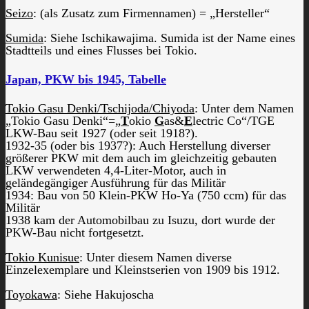
Seizo
: (als Zusatz zum Firmennamen) = „Hersteller“
Sumida
: Siehe Ischikawajima. Sumida ist der Name eines
Stadtteils und eines Flusses bei Tokio.
Japan, PKW bis 1945, Tabelle
Tokio Gasu Denki/Tschijoda/Chiyoda
: Unter dem Namen
„Tokio Gasu Denki“=„
T
okio
G
as&
E
lectric Co“/TGE
LKW-Bau seit 1927 (oder seit 1918?).
1932-35 (oder bis 1937?): Auch Herstellung diverser
größerer PKW mit dem auch im gleichzeitig gebauten
LKW verwendeten 4,4-Liter-Motor, auch in
geländegängiger Ausführung für das Militär
1934: Bau von 50 Klein-PKW Ho-Ya (750 ccm) für das
Militär
1938 kam der Automobilbau zu Isuzu, dort wurde der
PKW-Bau nicht fortgesetzt.
Tokio Kunisue
: Unter diesem Namen diverse
Einzelexemplare und Kleinstserien von 1909 bis 1912.
Toyokawa
: Siehe Hakujoscha